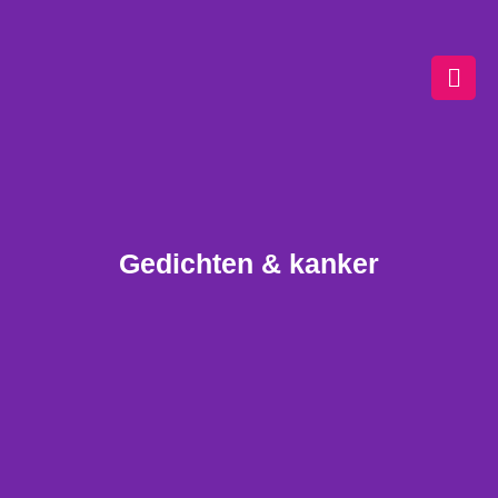
Ga
naar
de
inhoud
Gedichten & kanker