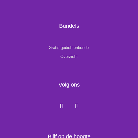
Bundels
Gratis gedichtenbundel
Overzicht
Volg ons
F
I
a
n
c
s
e
t
b
a
o
g
Blijf op de hoogte