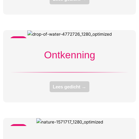
Bang
Ontkenning
Lees gedicht →
Bang