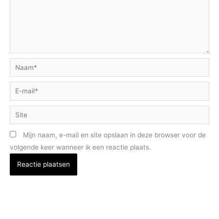
Naam*
E-
mail*
Site
Mijn naam, e-mail en site opslaan in deze browser voor de
volgende keer wanneer ik een reactie plaats.