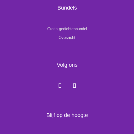
Bundels
Gratis gedichtenbundel
Overzicht
Volg ons
F
I
a
n
c
s
e
t
b
a
o
g
Blijf op de hoogte
o
r
k
a
m