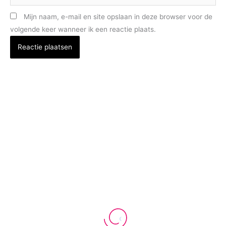
Mijn naam, e-mail en site opslaan in deze browser voor de
volgende keer wanneer ik een reactie plaats.
DE MEDEDELING
Een onderzoek, een toevallige vaststelling,... slecht nieuws. Dat overkomt