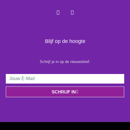
F
I
a
n
c
s
e
t
b
a
o
g
Blijf op de hoogte
o
r
k
a
m
Schrijf je in op de nieuwsbrief:
Email
Address
SCHRIJF IN