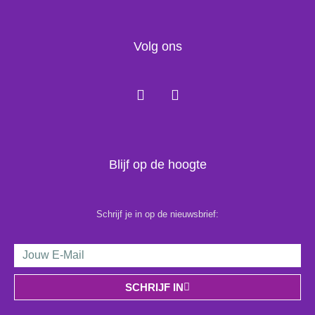
Volg ons
F
I
a
n
c
s
e
t
b
a
o
g
Blijf op de hoogte
o
r
k
a
m
Schrijf je in op de nieuwsbrief:
Email
Address
SCHRIJF IN