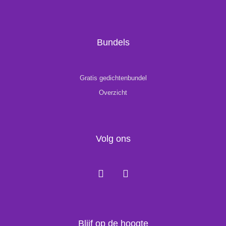
Bundels
Gratis gedichtenbundel
Overzicht
Volg ons
F
I
a
n
c
s
e
t
b
a
o
g
Blijf op de hoogte