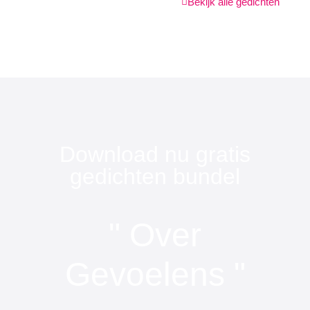
Bekijk alle gedichten
Download nu gratis
gedichten bundel
" Over
Gevoelens "