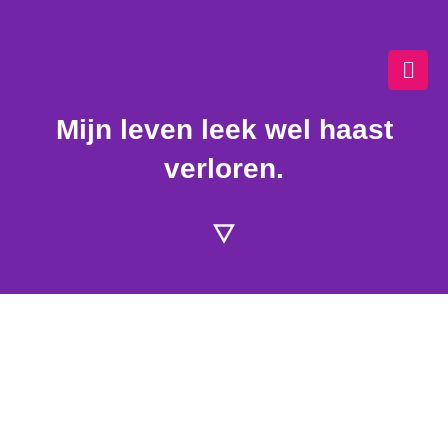
Ga
naar
de
inhoud
Mijn leven leek wel haast
verloren.