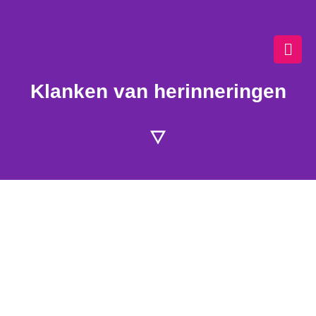
Ga
naar
de
inhoud
Klanken van herinneringen