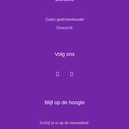
Gratis gedichtenbundel
Overzicht
Volg ons
F
I
a
n
c
s
e
t
b
a
o
g
Blijf op de hoogte
o
r
k
a
m
Schrijf je in op de nieuwsbrief: