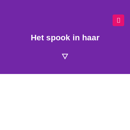
Ga
naar
de
inhoud
Het spook in haar