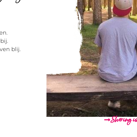
en.
ij.
en blij.
Sharing is