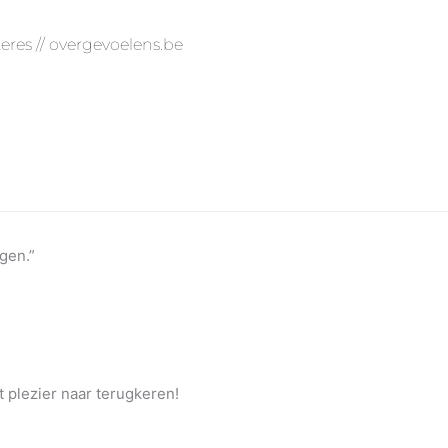
hteres // overgevoelens.be
gen.”
t plezier naar terugkeren!