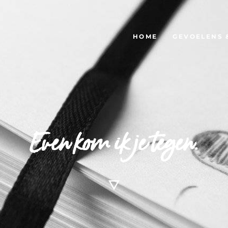
HOME
GEVOELENS 
Even kom ik je tegen.