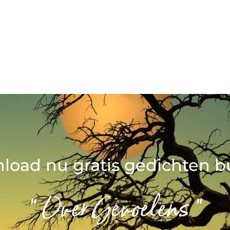
load nu gratis gedichten b
" Over Gevoelens "