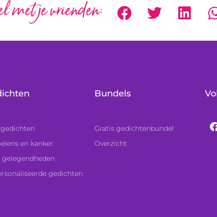
l met je vrienden:
ichten
Bundels
Vo
 gedichten
Gratis gedichtenbundel
elens en kanker
Overzicht
 gelegendheden
rsonaliseerde gedichten