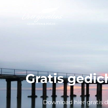
Ga
naar
de
inhoud
Gratis gedi
Download hier gratis 