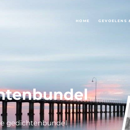
HOME
GEVOELENS 
chtenbundel
de gedichtenbundel