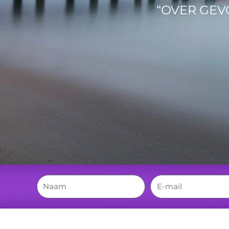
“OVER GEV
N
E
a
m
m
a
e
i