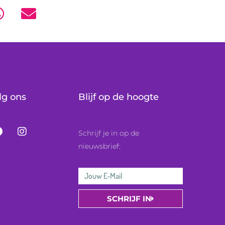
lg ons
Blijf op de hoogte
F
I
Schrijf je in op de
a
n
c
s
nieuwsbrief:
e
t
b
a
Email
o
g
o
r
Address
k
a
SCHRIJF IN
m