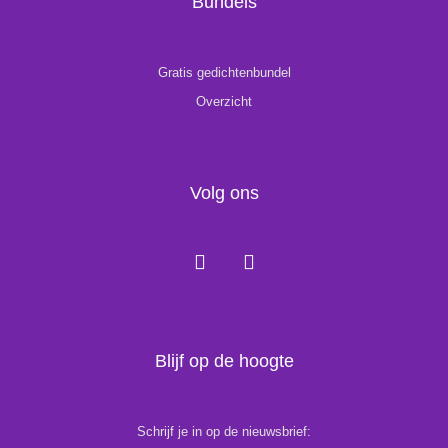
Bundels
Gratis gedichtenbundel
Overzicht
Volg ons
F
I
a
n
c
s
e
t
b
a
o
g
Blijf op de hoogte
o
r
k
a
m
Schrijf je in op de nieuwsbrief: