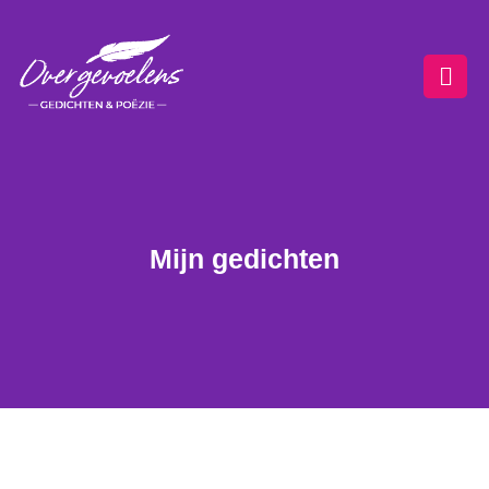
Ga
naar
de
inhoud
Mijn gedichten